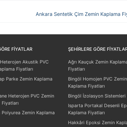
Next
Ankara Sentetik Çim Zemin Kaplama Fiy
post:
GÖRE FIYATLAR
ŞEHIRLERE GÖRE FIYATLA
Heterojen Akustik PVC
Ağrı Kauçuk Zemin Kaplam
plama Fiyatları
Fiyatları
ap Parke Zemin Kaplama
Bingöl Homojen PVC Zemin
Kaplama Fiyatları
ne Heterojen PVC Zemin
Bingöl İzolasyon Sistemleri 
Fiyatları
Isparta Portakal Desenli Ep
n Polyurea Zemin Kaplama
Kaplama Fiyatları
Hakkâri Epoksi Zemin Kap