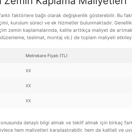
m Zemin Kaplama Maliyetleri
arklı faktörlere bağlı olarak değişkenlik gösterebilir. Bu fak
imi, kurulum süreci ve ek hizmetler bulunmaktadır. Genellik
çim zemin kaplamalarında, kalite arttıkça maliyet de artmak
düzenleme, teslimat, montaj vb.) de toplam maliyeti etkileye
Metrekare Fiyatı (TL)
XX
XX
XX
onusunda detaylı bilgi almak ve teklif almak için birkaç fark
öylece hem maliyetleri karşılaştırabilir, hem de kaliteli ve u