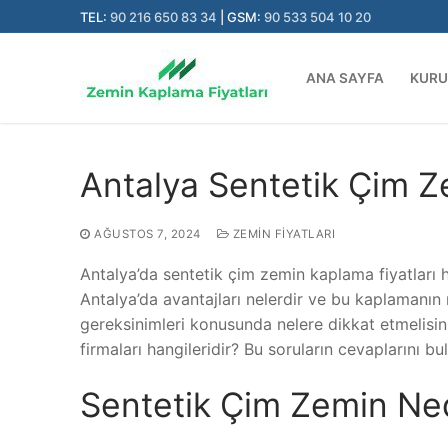
İçeriğe
TEL:
90 216 650 83 34
| GSM:
90 533 504 10 20
atla
ANA SAYFA
KUR
Antalya Sentetik Çim Z
AĞUSTOS 7, 2024
ZEMIN FIYATLARI
Antalya’da sentetik çim zemin kaplama fiyatları 
Antalya’da avantajları nelerdir ve bu kaplamanın m
gereksinimleri konusunda nelere dikkat etmelisin
firmaları hangileridir? Bu soruların cevaplarını bu
Sentetik Çim Zemin Ne