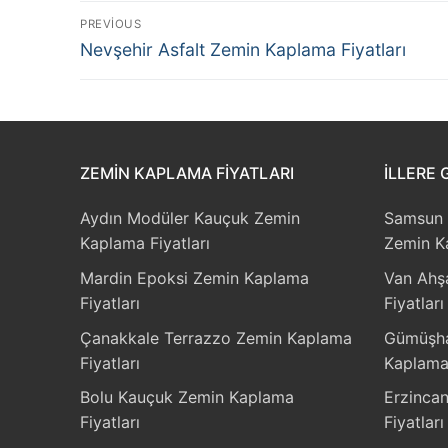
Yazı
PREVIOUS
Previous
gezinmesi
Nevşehir Asfalt Zemin Kaplama Fiyatları
post:
ZEMIN KAPLAMA FIYATLARI
İLLERE 
Aydın Modüler Kauçuk Zemin
Samsun 
Kaplama Fiyatları
Zemin Ka
Mardin Epoksi Zemin Kaplama
Van Ahş
Fiyatları
Fiyatları
Çanakkale Terrazzo Zemin Kaplama
Gümüşha
Fiyatları
Kaplama 
Bolu Kauçuk Zemin Kaplama
Erzinca
Fiyatları
Fiyatları