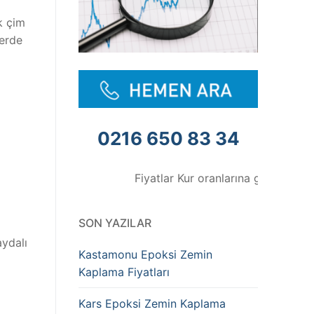
k çim
lerde
0216 650 83 34
Fiyatlar Kur oranlarına göre değişmektedir
SON YAZILAR
aydalı
Kastamonu Epoksi Zemin
Kaplama Fiyatları
Kars Epoksi Zemin Kaplama