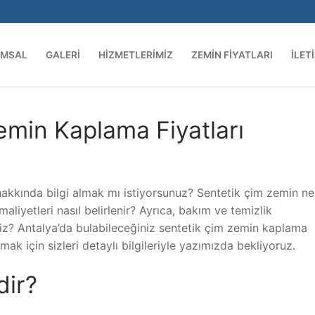
UMSAL
GALERI
HIZMETLERIMIZ
ZEMIN FIYATLARI
İLET
emin Kaplama Fiyatları
hakkında bilgi almak mı istiyorsunuz? Sentetik çim zemin ned
aliyetleri nasıl belirlenir? Ayrıca, bakım ve temizlik
iz? Antalya’da bulabileceğiniz sentetik çim zemin kaplama
lmak için sizleri detaylı bilgileriyle yazımızda bekliyoruz.
dir?