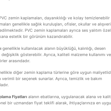
 PVC zemin kaplamaları, dayanıklılığı ve kolay temizlenebilir
ları genellikle sağlık kuruluşları, ofisler, okullar ve alışveri
 edilmektedir. PVC zemin kaplamaları ayrıca ses yalıtım özell
kana estetik bir görünüm kazandırabilir.
ı
genellikle kullanılacak alanın büyüklüğü, kalınlığı, desen
eğişiklik gösterebilir. Ayrıca, kaliteli malzeme kullanımı ve
rler arasındadır.
ellikle diğer zemin kaplama türlerine göre uygun maliyetlid
verimli bir seçenek sunarlar. Ayrıca, temizlik ve bakım
adır.
lama Fiyatları
alanın ebatlarına, uygulanacak alana ve kali
onel bir uzmandan fiyat teklifi alarak, ihtiyaçlarınıza en uy