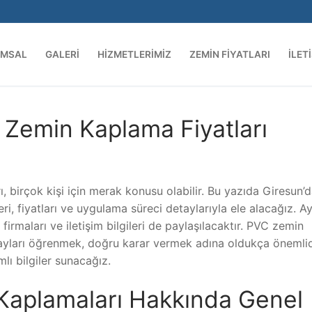
UMSAL
GALERI
HIZMETLERIMIZ
ZEMIN FIYATLARI
İLET
Zemin Kaplama Fiyatları
, birçok kişi için merak konusu olabilir. Bu yazıda Giresun’
eri, fiyatları ve uygulama süreci detaylarıyla ele alacağız. A
rmaları ve iletişim bilgileri de paylaşılacaktır. PVC zemin
tayları öğrenmek, doğru karar vermek adına oldukça önemlid
ı bilgiler sunacağız.
Kaplamaları Hakkında Genel