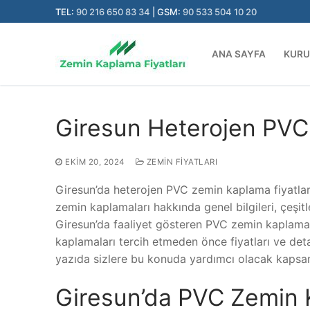
İçeriğe
TEL:
90 216 650 83 34
| GSM:
90 533 504 10 20
atla
ANA SAYFA
KUR
Giresun Heterojen PVC 
EKIM 20, 2024
ZEMIN FIYATLARI
Giresun’da heterojen PVC zemin kaplama fiyatları
zemin kaplamaları hakkında genel bilgileri, çeşitl
Giresun’da faaliyet gösteren PVC zemin kaplama fi
kaplamaları tercih etmeden önce fiyatları ve de
yazıda sizlere bu konuda yardımcı olacak kapsaml
Giresun’da PVC Zemin 