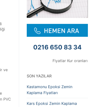
ş
iği
0216 650 83 34
Fiyatlar Kur oranlarına göre değişmekted
ir ve
SON YAZILAR
Kastamonu Epoksi Zemin
Kaplama Fiyatları
te
gun PVC
Kars Epoksi Zemin Kaplama