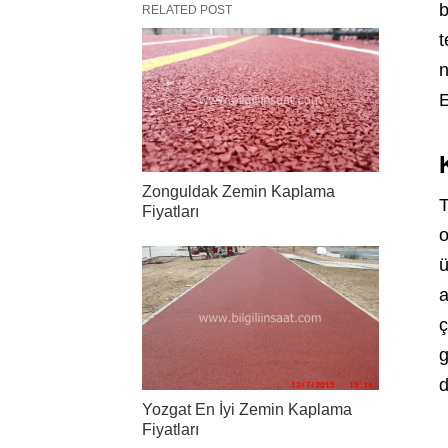
b
RELATED POST
t
n
E
Zonguldak Zemin Kaplama
T
Fiyatları
o
ü
a
ç
g
d
Yozgat En İyi Zemin Kaplama
Fiyatları