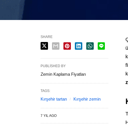
SHARE
Ç
ü
k
f
PUBLISHED BY
k
Zemin Kaplama Fiyatları
z
TAGS:
Kırşehir tartan
Kırşehir zemin
T
7 YIL AGO
H