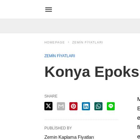
HOMEPAGE
ZEMIN FIYATLARI
ZEMIN FIYATLARI
Konya Epoksi
SHARE
M
E
e
f
PUBLISHED BY
e
Zemin Kaplama Fiyatları