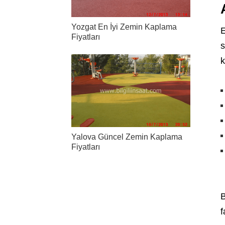
Yozgat En İyi Zemin Kaplama
E
Fiyatları
s
k
Yalova Güncel Zemin Kaplama
Fiyatları
B
f