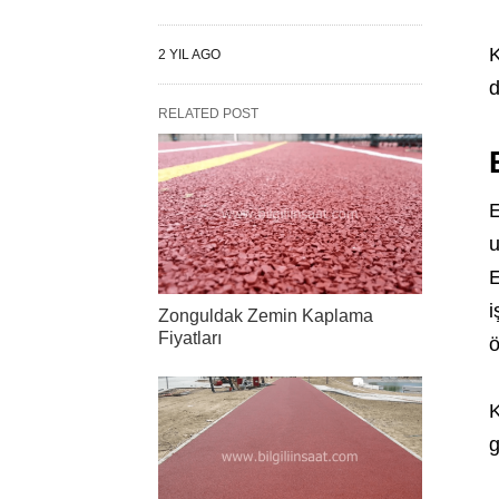
K
2 YIL AGO
d
RELATED POST
E
u
E
i
Zonguldak Zemin Kaplama
Fiyatları
ö
K
g