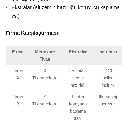
Ekstralar (alt zemin hazırlığı, koruyucu kaplama
vs.)
Firma Karşılaştırması:
Firma
Metrekare
Ekstralar
İndirimler
Fiyatı
Firma
X
Ücretsiz alt
%10
A
TL/metrekare
zemin
online
hazırlığı
indirim
Firma
Y
Ekstra
İlk montaj
B
TL/metrekare
koruyucu
ücretsiz
kaplama
dahil