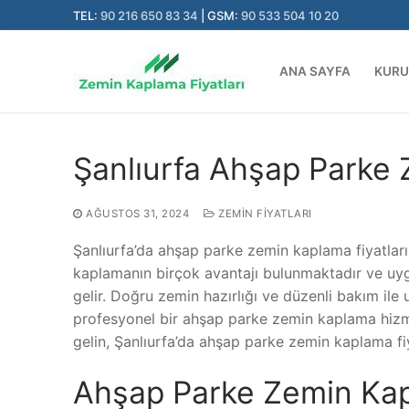
İçeriğe
TEL:
90 216 650 83 34
| GSM:
90 533 504 10 20
atla
ANA SAYFA
KUR
Şanlıurfa Ahşap Parke 
AĞUSTOS 31, 2024
ZEMIN FIYATLARI
Şanlıurfa’da ahşap parke zemin kaplama fiyatları,
kaplamanın birçok avantajı bulunmaktadır ve uygu
gelir. Doğru zemin hazırlığı ve düzenli bakım il
profesyonel bir ahşap parke zemin kaplama hizme
gelin, Şanlıurfa’da ahşap parke zemin kaplama fi
Ahşap Parke Zemin Kap