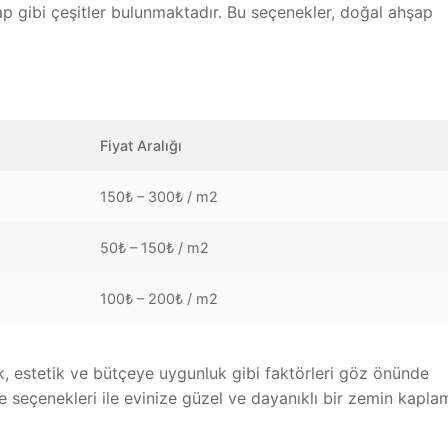
p gibi çeşitler bulunmaktadır. Bu seçenekler, doğal ahşap
Fiyat Aralığı
150₺ – 300₺ / m2
50₺ – 150₺ / m2
100₺ – 200₺ / m2
ık, estetik ve bütçeye uygunluk gibi faktörleri göz önünde
 seçenekleri ile evinize güzel ve dayanıklı bir zemin kapla