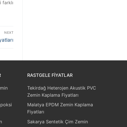
 farklı
NEXT
atları
R
RASTGELE FIYATLAR
emin
Tekirdağ Heterojen Akustik PVC
Zemin Kaplama Fiyatları
Epoksi
Malatya EPDM Zemin Kaplama
Fiyatları
n
Sakarya Sentetik Çim Zemin