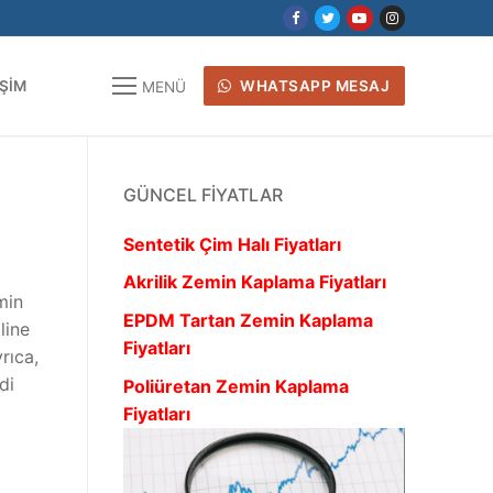
IŞIM
WHATSAPP MESAJ
MENÜ
GÜNCEL FIYATLAR
Sentetik Çim Halı Fiyatları
Akrilik Zemin Kaplama Fiyatları
min
EPDM Tartan Zemin Kaplama
line
Fiyatları
rıca,
di
Poliüretan Zemin Kaplama
Fiyatları