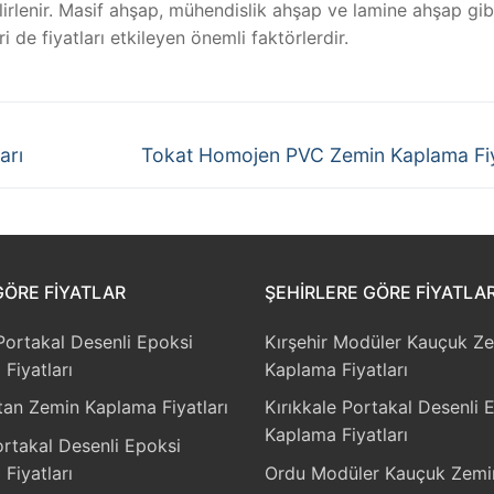
belirlenir. Masif ahşap, mühendislik ahşap ve lamine ahşap gibi
 de fiyatları etkileyen önemli faktörlerdir.
Next
arı
Tokat Homojen PVC Zemin Kaplama Fiy
post:
GÖRE FIYATLAR
ŞEHIRLERE GÖRE FIYATLA
Portakal Desenli Epoksi
Kırşehir Modüler Kauçuk Z
Fiyatları
Kaplama Fiyatları
an Zemin Kaplama Fiyatları
Kırıkkale Portakal Desenli 
Kaplama Fiyatları
rtakal Desenli Epoksi
Fiyatları
Ordu Modüler Kauçuk Zemi