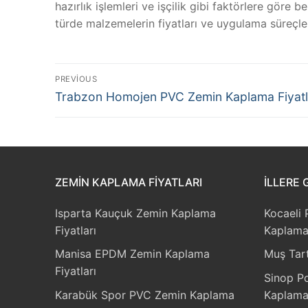
hazırlık işlemleri ve işçilik gibi faktörlere göre 
türde malzemelerin fiyatları ve uygulama süreçleri
Yazı
PREVIOUS
Previous
gezinmesi
Trabzon Homojen PVC Zemin Kaplama Fiyatl
post:
ZEMIN KAPLAMA FIYATLARI
İLLERE 
Isparta Kauçuk Zemin Kaplama
Kocaeli 
Fiyatları
Kaplama 
Manisa EPDM Zemin Kaplama
Muş Tart
Fiyatları
Sinop Po
Karabük Spor PVC Zemin Kaplama
Kaplama 