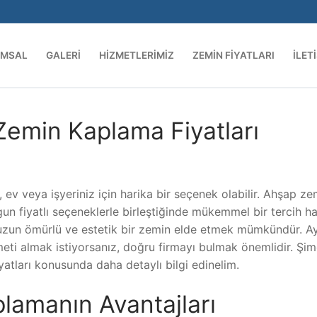
UMSAL
GALERI
HIZMETLERIMIZ
ZEMIN FIYATLARI
İLET
Zemin Kaplama Fiyatları
 ev veya işyeriniz için harika bir seçenek olabilir. Ahşap ze
n fiyatlı seçeneklerle birleştiğinde mükemmel bir tercih ha
e uzun ömürlü ve estetik bir zemin elde etmek mümkündür. Ay
ti almak istiyorsanız, doğru firmayı bulmak önemlidir. Şim
yatları konusunda daha detaylı bilgi edinelim.
lamanın Avantajları