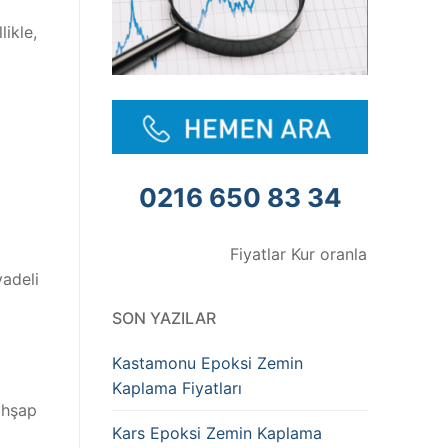
ikle,
0216 650 83 34
Fiyatlar Kur oranlarına göre değişmek
vadeli
SON YAZILAR
Kastamonu Epoksi Zemin
Kaplama Fiyatları
ahşap
Kars Epoksi Zemin Kaplama