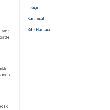
İletişim
Kurumsal
Site Haritası
aplama
türde
ıklı
usunda
lacak