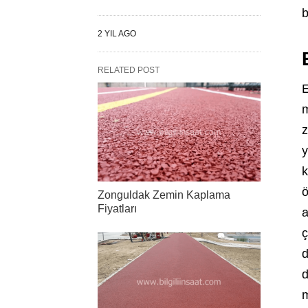
b
2 YIL AGO
RELATED POST
E
m
z
y
k
ö
Zonguldak Zemin Kaplama
Fiyatları
a
ç
d
d
m