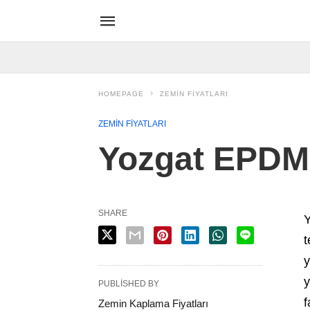
HOMEPAGE
ZEMIN FIYATLARI
ZEMIN FIYATLARI
Yozgat EPDM 
SHARE
Y
t
y
y
PUBLISHED BY
f
Zemin Kaplama Fiyatları