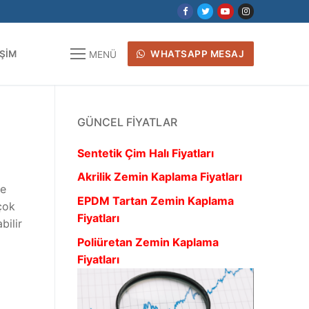
IŞIM
WHATSAPP MESAJ
MENÜ
GÜNCEL FIYATLAR
Sentetik Çim Halı Fiyatları
Akrilik Zemin Kaplama Fiyatları
me
EPDM Tartan Zemin Kaplama
çok
Fiyatları
bilir
Poliüretan Zemin Kaplama
Fiyatları