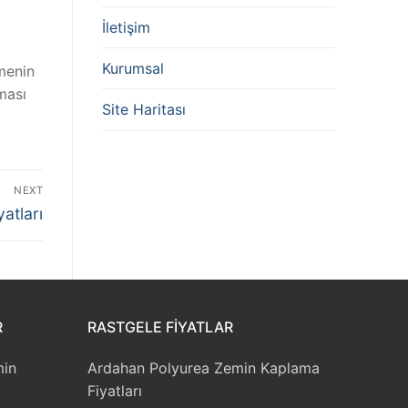
İletişim
Kurumsal
menin
lması
Site Haritası
NEXT
atları
R
RASTGELE FIYATLAR
min
Ardahan Polyurea Zemin Kaplama
Fiyatları