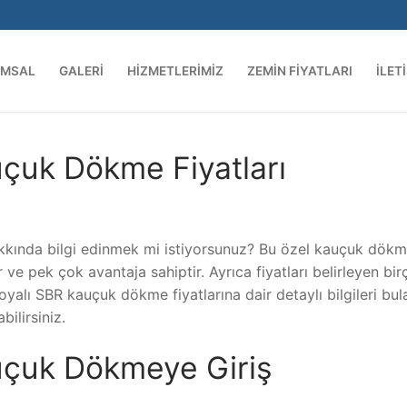
UMSAL
GALERI
HIZMETLERIMIZ
ZEMIN FIYATLARI
İLET
çuk Dökme Fiyatları
akkında bilgi edinmek mi istiyorsunuz? Bu özel kauçuk dök
ve pek çok avantaja sahiptir. Ayrıca fiyatları belirleyen bir
alı SBR kauçuk dökme fiyatlarına dair detaylı bilgileri bula
ilirsiniz.
uçuk Dökmeye Giriş