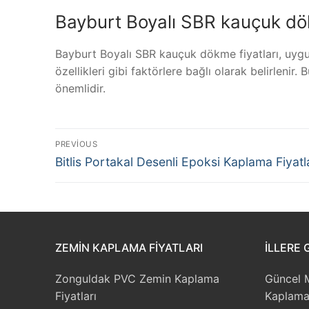
Bayburt Boyalı SBR kauçuk dökm
Bayburt Boyalı SBR kauçuk dökme fiyatları, uygu
özellikleri gibi faktörlere bağlı olarak belirlenir
önemlidir.
Yazı
PREVIOUS
Previous
gezinmesi
Bitlis Portakal Desenli Epoksi Kaplama Fiyatl
post:
ZEMIN KAPLAMA FIYATLARI
İLLERE 
Zonguldak PVC Zemin Kaplama
Güncel 
Fiyatları
Kaplama 