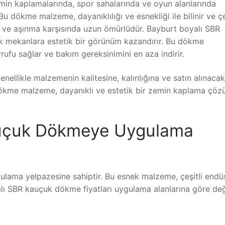
in kaplamalarında, spor sahalarında ve oyun alanlarında
u dökme malzeme, dayanıklılığı ve esnekliği ile bilinir ve çe
ik ve aşınma karşısında uzun ömürlüdür. Bayburt boyalı SBR
ak mekanlara estetik bir görünüm kazandırır. Bu dökme
ufu sağlar ve bakım gereksinimini en aza indirir.
nellikle malzemenin kalitesine, kalınlığına ve satın alınacak
dökme malzeme, dayanıklı ve estetik bir zemin kaplama çö
auçuk Dökmeye Uygulama
lama yelpazesine sahiptir. Bu esnek malzeme, çeşitli endüs
alı SBR kauçuk dökme fiyatları uygulama alanlarına göre değ