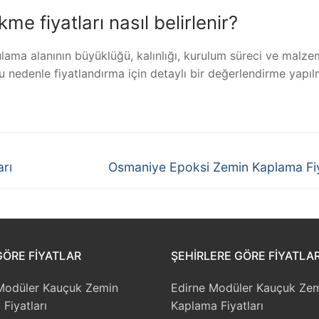
e fiyatları nasıl belirlenir?
lama alanının büyüklüğü, kalınlığı, kurulum süreci ve malze
. Bu nedenle fiyatlandırma için detaylı bir değerlendirme yapı
Next
arı
Osmaniye Epoksi Zemin Kaplama Fiy
post:
GÖRE FIYATLAR
ŞEHIRLERE GÖRE FIYATLA
Modüler Kauçuk Zemin
Edirne Modüler Kauçuk Ze
Fiyatları
Kaplama Fiyatları