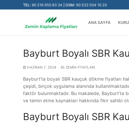
İçeriğe
TEL:
90 216 650 83 34
| GSM:
90 533 504 10 20
atla
ANA SAYFA
KUR
Bayburt Boyalı SBR Kau
HAZIRAN 7, 2024
ZEMIN FIYATLARI
Bayburt’ta boyalı SBR kauçuk dökme fiyatları h
çeşidi, birçok uygulama alanında kullanılmaktadır 
faktör bulunmaktadır. Bu makalede, Bayburt’ta boy
ve temin etme kaynakları hakkında fikir sahibi olab
Bayburt Boyalı SBR Ka