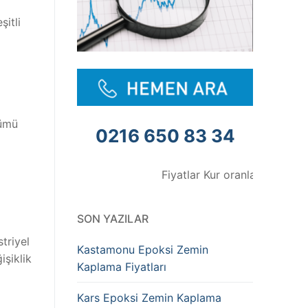
şitli
zümü
0216 650 83 34
Fiyatlar Kur oranlarına göre değişme
SON YAZILAR
triyel
Kastamonu Epoksi Zemin
işiklik
Kaplama Fiyatları
Kars Epoksi Zemin Kaplama