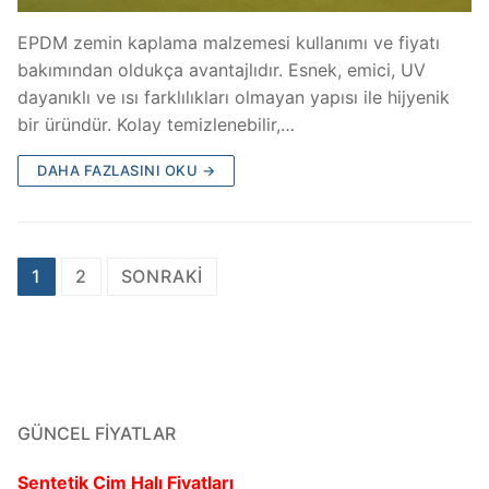
EPDM zemin kaplama malzemesi kullanımı ve fiyatı
bakımından oldukça avantajlıdır. Esnek, emici, UV
dayanıklı ve ısı farklılıkları olmayan yapısı ile hijyenik
bir üründür. Kolay temizlenebilir,…
DAHA FAZLASINI OKU →
Yazı
1
2
SONRAKI
gezinmesi
GÜNCEL FIYATLAR
Sentetik Çim Halı Fiyatları