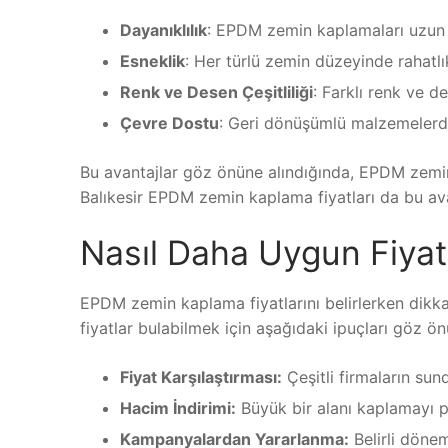
Dayanıklılık
: EPDM zemin kaplamaları uzun ö
Esneklik
: Her türlü zemin düzeyinde rahat
Renk ve Desen Çeşitliliği
: Farklı renk ve d
Çevre Dostu
: Geri dönüşümlü malzemelerden
Bu avantajlar göz önüne alındığında, EPDM zemin 
Balıkesir EPDM zemin kaplama fiyatları da bu ava
Nasıl Daha Uygun Fiyatl
EPDM zemin kaplama fiyatlarını belirlerken dikk
fiyatlar bulabilmek için aşağıdaki ipuçları göz ö
Fiyat Karşılaştırması:
Çeşitli firmaların sund
Hacim İndirimi:
Büyük bir alanı kaplamayı pl
Kampanyalardan Yararlanma:
Belirli dönem