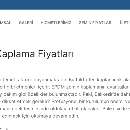
UMSAL
GALERI
HIZMETLERIMIZ
ZEMIN FIYATLARI
İLET
aplama Fiyatları
ç temel faktöre dayanmaktadır. Bu faktörler, kaplanacak ala
ri gibi etmenleri içerir. EPDM zemin kaplamanın avantajları
y bakım gibi özellikler bulunmaktadır. Peki, Balıkesir’de dah
re dikkat etmek gerekir? Profesyonel bir kurulumun önemi v
firmanın belirlenmesinde oldukça etkili olacaktır. Balıkesir’d
gi edinmek için okumaya devam edin.