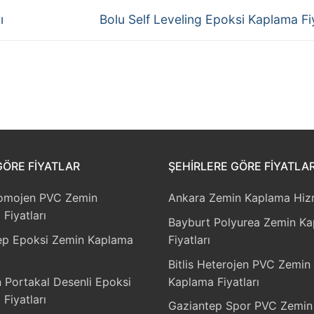
Next
ı
Bolu Self Leveling Epoksi Kaplama Fiy
post:
GÖRE FIYATLAR
ŞEHIRLERE GÖRE FIYATLA
omojen PVC Zemin
Ankara Zemin Kaplama Hizm
Fiyatları
Bayburt Polyurea Zemin K
ep Epoksi Zemin Kaplama
Fiyatları
Bitlis Heterojen PVC Zemin
 Portakal Desenli Epoksi
Kaplama Fiyatları
Fiyatları
Gaziantep Spor PVC Zemin