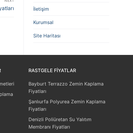
NEXT
atları
İletişim
Kurumsal
Site Haritası
R
RASTGELE FIYATLAR
etleri
Bayburt Terrazzo Zemin Kaplama
Fiyatları
aplama
Şanlıurfa Polyurea Zemin Kaplama
Fiyatları
Denizli Poliüretan Su Yalıtım
Membranı Fiyatları