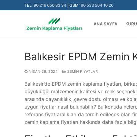
İçeriğe
TEL:
90 216 650 83 34
| GSM:
90 533 504 10 20
atla
ANA SAYFA
KUR
Balıkesir EPDM Zemin K
NISAN 28, 2024
ZEMIN FIYATLARI
Balıkesir’de EPDM zemin kaplama fiyatları, birka
büyüklüğü, malzemenin kalitesi ve renk seçenekle
arasında dayanıklılık, çevre dostu olması ve kola
uygun fiyatlar nasıl bulunabilir? Bu konuda nele
referans fiyat aralıkları da tercih edilecek olan 
zemin kaplama fiyatları hakkında daha fazla bil