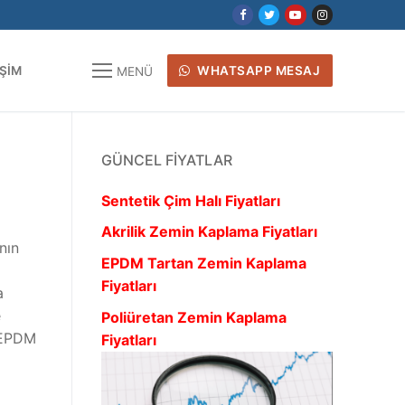
IŞIM
WHATSAPP MESAJ
MENÜ
GÜNCEL FIYATLAR
Sentetik Çim Halı Fiyatları
Akrilik Zemin Kaplama Fiyatları
nın
EPDM Tartan Zemin Kaplama
Fiyatları
a
e
Poliüretan Zemin Kaplama
e EPDM
Fiyatları