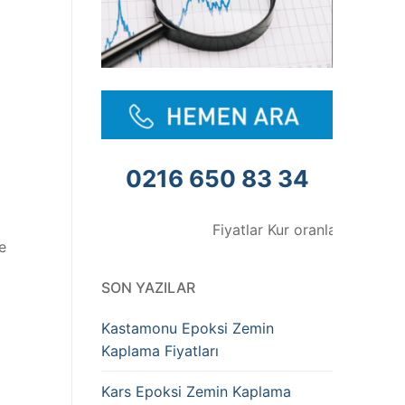
0216 650 83 34
Fiyatlar Kur oranlarına göre değişme
e
SON YAZILAR
Kastamonu Epoksi Zemin
Kaplama Fiyatları
Kars Epoksi Zemin Kaplama