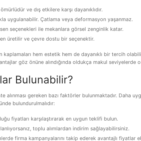
mürlüdür ve dış etkilere karşı dayanıklıdır.
lıkla uygulanabilir. Çatlama veya deformasyon yaşanmaz.
esen seçenekleri ile mekanlara görsel zenginlik katar.
 üretilir ve çevre dostu bir seçenektir.
kaplamaları hem estetik hem de dayanıklı bir tercih olabili
ntajlar göz önüne alındığında oldukça makul seviyelerde ola
ar Bulunabilir?
ate alınması gereken bazı faktörler bulunmaktadır. Daha uy
nünde bulundurulmalıdır:
uğu fiyatları karşılaştırarak en uygun teklifi bulun.
anlıyorsanız, toplu alımlardan indirim sağlayabilirsiniz.
lerde firma kampanyalarını takip ederek avantajlı fiyatlar e