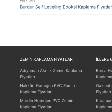
PREVIOUS
Previous
gezinmesi
Burdur Self Leveling Epoksi Kaplama Fiyatlar
post:
ZEMIN KAPLAMA FIYATLARI
İLLERE 
Adıyaman Akrilik Zemin Kaplama
Bursa H
Fiyatları
Kaplama 
Hakkâri Homojen PVC Zemin
Gaziant
Kaplama Fiyatları
Fiyatları
Mardin Homojen PVC Zemin
Karaman
Kaplama Fiyatları
Kaplama 