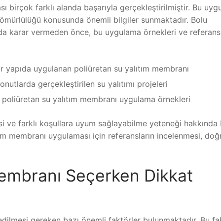
 birçok farklı alanda başarıyla gerçekleştirilmiştir. Bu uy
n ömürlülüğü konusunda önemli bilgiler sunmaktadır. Bolu
nda karar vermeden önce, bu uygulama örnekleri ve referansl
bir yapıda uygulanan poliüretan su yalıtım membranı
onutlarda gerçekleştirilen su yalıtımı projeleri
an poliüretan su yalıtım membranı uygulama örnekleri
si ve farklı koşullara uyum sağlayabilme yeteneği hakkında 
ıtım membranı uygulaması için referansların incelenmesi, doğ
.
Membranı Seçerken Dikkat
dilmesi gereken bazı önemli faktörler bulunmaktadır. Bu fa