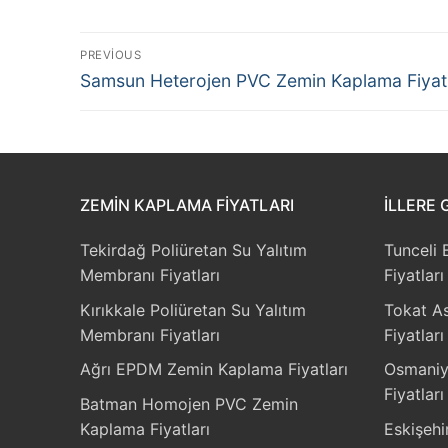
Yazı
PREVIOUS
Previous
gezinmesi
Samsun Heterojen PVC Zemin Kaplama Fiyatl
post:
ZEMIN KAPLAMA FIYATLARI
İLLERE 
Tekirdağ Poliüretan Su Yalıtım
Tunceli
Membranı Fiyatları
Fiyatları
Kırıkkale Poliüretan Su Yalıtım
Tokat A
Membranı Fiyatları
Fiyatları
Ağrı EPDM Zemin Kaplama Fiyatları
Osmaniy
Fiyatları
Batman Homojen PVC Zemin
Kaplama Fiyatları
Eskişehi