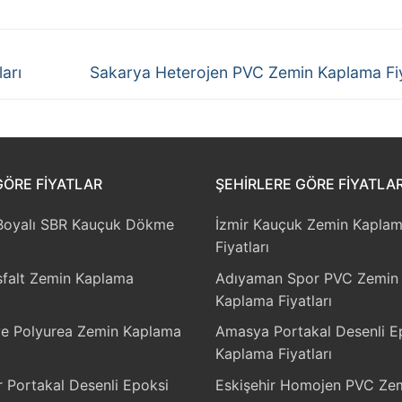
Next
arı
Sakarya Heterojen PVC Zemin Kaplama Fiy
post:
GÖRE FIYATLAR
ŞEHIRLERE GÖRE FIYATLA
 Boyalı SBR Kauçuk Dökme
İzmir Kauçuk Zemin Kapla
Fiyatları
sfalt Zemin Kaplama
Adıyaman Spor PVC Zemin
Kaplama Fiyatları
e Polyurea Zemin Kaplama
Amasya Portakal Desenli E
Kaplama Fiyatları
r Portakal Desenli Epoksi
Eskişehir Homojen PVC Ze