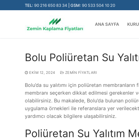
İçeriğe
TEL:
90 216 650 83 34
| GSM:
90 533 504 10 20
atla
ANA SAYFA
KUR
Bolu Poliüretan Su Yalı
EKIM 12, 2024
ZEMIN FIYATLARI
Bolu’da su yalıtımı için poliüretan membranların f
membranı seçerken dikkat edilmesi gerekenler ve 
olabilirsiniz. Bu makalede, Bolu’da bulunan poliür
uygulama örnekleri ile referanslara yer verilecek
yardımcı olacak bilgilere ulaşabilirsiniz.
Poliüretan Su Yalıtım M