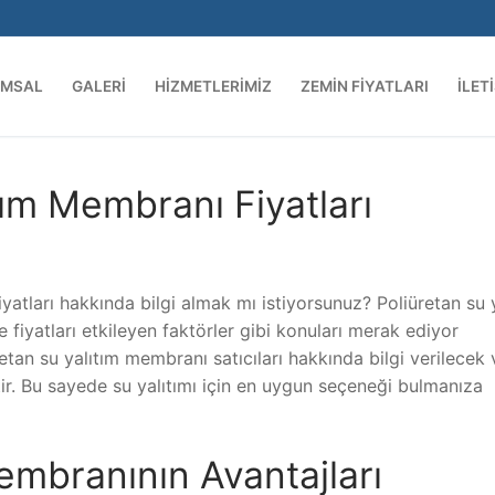
UMSAL
GALERI
HIZMETLERIMIZ
ZEMIN FIYATLARI
İLET
tım Membranı Fiyatları
iyatları hakkında bilgi almak mı istiyorsunuz? Poliüretan su 
fiyatları etkileyen faktörler gibi konuları merak ediyor
etan su yalıtım membranı satıcıları hakkında bilgi verilecek 
tir. Bu sayede su yalıtımı için en uygun seçeneği bulmanıza
embranının Avantajları