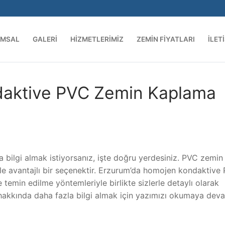
UMSAL
GALERI
HIZMETLERIMIZ
ZEMIN FIYATLARI
İLET
aktive PVC Zemin Kaplama
bilgi almak istiyorsanız, işte doğru yerdesiniz. PVC zemin
yle avantajlı bir seçenektir. Erzurum’da homojen kondaktive
 temin edilme yöntemleriyle birlikte sizlerle detaylı olarak
ü hakkında daha fazla bilgi almak için yazımızı okumaya dev