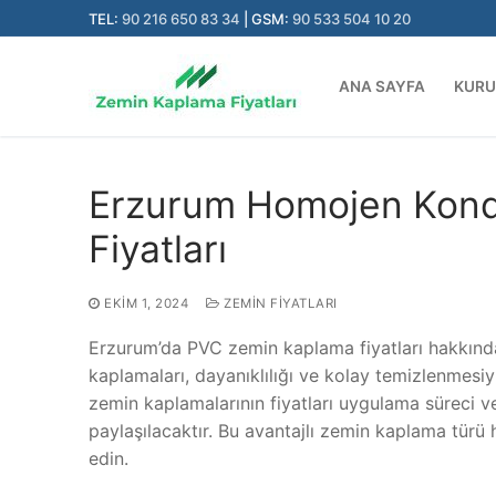
İçeriğe
TEL:
90 216 650 83 34
| GSM:
90 533 504 10 20
atla
ANA SAYFA
KUR
Erzurum Homojen Kond
Fiyatları
EKIM 1, 2024
ZEMIN FIYATLARI
Erzurum’da PVC zemin kaplama fiyatları hakkında 
kaplamaları, dayanıklılığı ve kolay temizlenmesi
zemin kaplamalarının fiyatları uygulama süreci ve
paylaşılacaktır. Bu avantajlı zemin kaplama tür
edin.