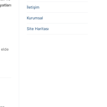
atları
İletişim
Kurumsal
Site Haritası
 elde
ere