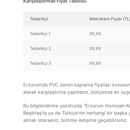
Karşılaştırmalı Fiyat Tablosu
Tedarikçi
Metrekare Fiyatı (TL
Tedarikçi 1
XX,XX
Tedarikçi 2
XX,XX
Tedarikçi 3
XX,XX
Erzurum’da PVC zemin kaplama fiyatları konusunda 
alarak karşılaştırma yapmanız, bütçenize en uyg
Bu bilgilendirme yazımızda "Erzurum Homojen K
Beşiktaş’ta ya da Türkiye’nin herhangi bir başka
almak isterseniz, bizimle iletişime geçebilirsiniz.