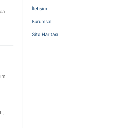
İletişim
nca
Kurumsal
Site Haritası
kımı
ı,