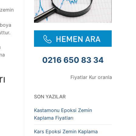
 zemin
 boya
ttur.
ü
ama
0216 650 83 34
rı
Fiyatlar Kur oranlarına göre değişmek
SON YAZILAR
Kastamonu Epoksi Zemin
Kaplama Fiyatları
Kars Epoksi Zemin Kaplama