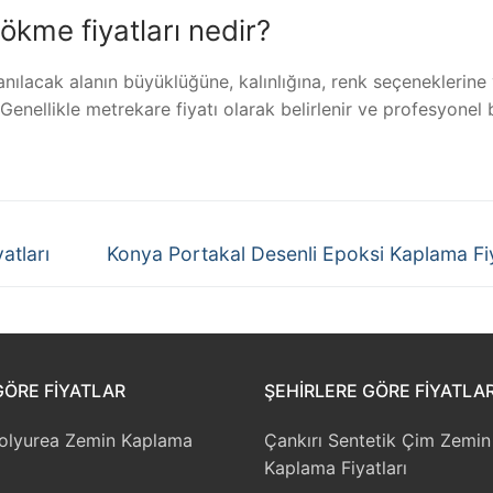
kme fiyatları nedir?
nılacak alanın büyüklüğüne, kalınlığına, renk seçeneklerine
enellikle metrekare fiyatı olarak belirlenir ve profesyonel 
Next
atları
Konya Portakal Desenli Epoksi Kaplama Fiy
post:
GÖRE FIYATLAR
ŞEHIRLERE GÖRE FIYATLA
Polyurea Zemin Kaplama
Çankırı Sentetik Çim Zemin
Kaplama Fiyatları