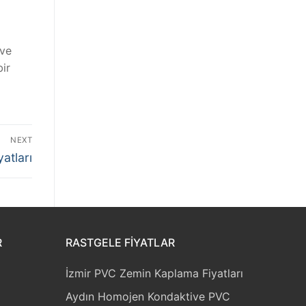
 ve
bir
NEXT
atları
R
RASTGELE FIYATLAR
İzmir PVC Zemin Kaplama Fiyatları
Aydın Homojen Kondaktive PVC