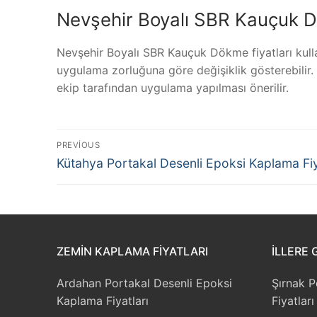
Nevşehir Boyalı SBR Kauçuk Dö
Nevşehir Boyalı SBR Kauçuk Dökme fiyatları kulla
uygulama zorluğuna göre değişiklik gösterebilir. G
ekip tarafından uygulama yapılması önerilir.
Yazı
PREVIOUS
Previous
gezinmesi
Kütahya Portakal Desenli Epoksi Kaplama Fiy
post:
ZEMIN KAPLAMA FIYATLARI
İLLERE 
Ardahan Portakal Desenli Epoksi
Şırnak 
Kaplama Fiyatları
Fiyatları