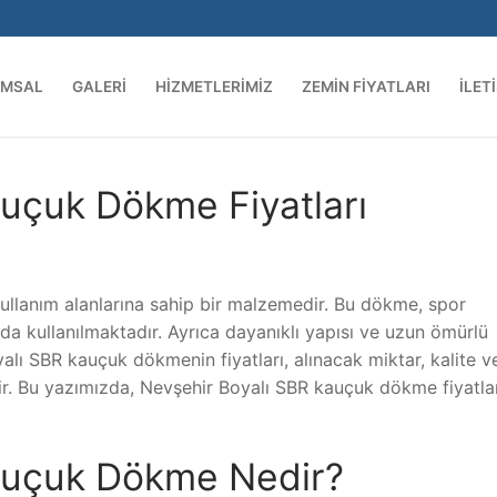
UMSAL
GALERI
HIZMETLERIMIZ
ZEMIN FIYATLARI
İLET
uçuk Dökme Fiyatları
ullanım alanlarına sahip bir malzemedir. Bu dökme, spor
da kullanılmaktadır. Ayrıca dayanıklı yapısı ve uzun ömürlü
yalı SBR kauçuk dökmenin fiyatları, alınacak miktar, kalite v
lir. Bu yazımızda, Nevşehir Boyalı SBR kauçuk dökme fiyatla
auçuk Dökme Nedir?