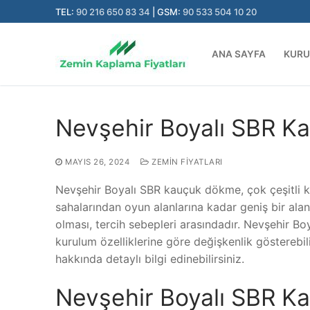
İçeriğe
TEL:
90 216 650 83 34
| GSM:
90 533 504 10 20
atla
ANA SAYFA
KUR
Nevşehir Boyalı SBR Ka
MAYIS 26, 2024
ZEMIN FIYATLARI
Nevşehir Boyalı SBR kauçuk dökme, çok çeşitli k
sahalarından oyun alanlarına kadar geniş bir alan
olması, tercih sebepleri arasındadır. Nevşehir Bo
kurulum özelliklerine göre değişkenlik gösterebi
hakkında detaylı bilgi edinebilirsiniz.
Nevşehir Boyalı SBR K