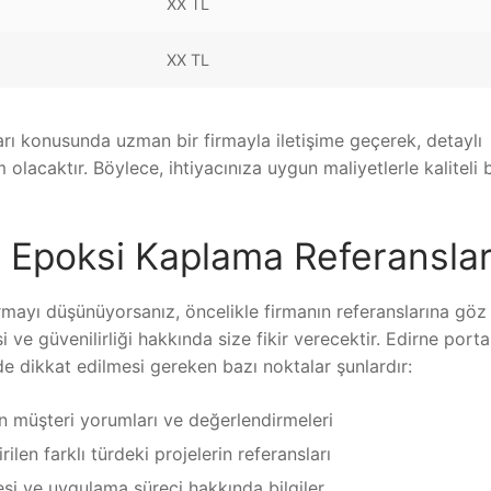
XX TL
XX TL
arı konusunda uzman bir firmayla iletişime geçerek, detaylı
lacaktır. Böylece, ihtiyacınıza uygun maliyetlerle kaliteli b
i Epoksi Kaplama Referanslar
mayı düşünüyorsanız, öncelikle firmanın referanslarına göz
i ve güvenilirliği hakkında size fikir verecektir. Edirne porta
de dikkat edilmesi gereken bazı noktalar şunlardır:
n müşteri yorumları ve değerlendirmeleri
rilen farklı türdeki projelerin referansları
tesi ve uygulama süreci hakkında bilgiler