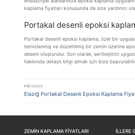
endüstriyel alanlarınıza epoksi kaplama uygulam
kaplama fiyatları konusunda da size yardımcı olab
Portakal desenli epoksi kaplam
Portakal desenli epoksi kaplama, özel bir uygula
temizlenmiş ve düzeltilmiş bir zemin üzerine epo
deseni oluşturulur. Son olarak, sertleştirici uyg
hakkında detaylı bilgi almak için bize başvurabilir
Yazı
PREVIOUS
Previous
gezinmesi
Elazığ Portakal Desenli Epoksi Kaplama Fiyat
post:
ZEMIN KAPLAMA FIYATLARI
İLLERE 