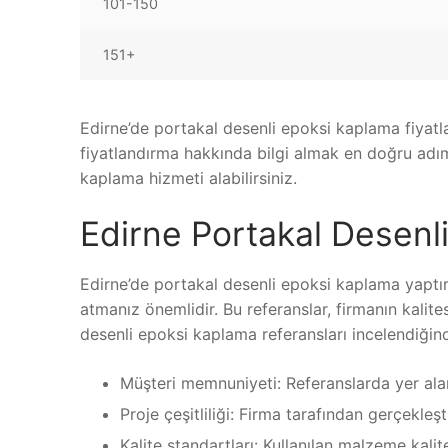
101-150
151+
Edirne’de portakal desenli epoksi kaplama fiyatl
fiyatlandırma hakkında bilgi almak en doğru adım o
kaplama hizmeti alabilirsiniz.
Edirne Portakal Desenl
Edirne’de portakal desenli epoksi kaplama yaptır
atmanız önemlidir. Bu referanslar, firmanın kalites
desenli epoksi kaplama referansları incelendiğin
Müşteri memnuniyeti: Referanslarda yer ala
Proje çeşitliliği: Firma tarafından gerçekleşti
Kalite standartları: Kullanılan malzeme kali