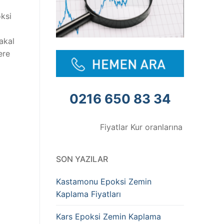
oksi
akal
ere
0216 650 83 34
Fiyatlar Kur oranlarına göre değişmektedir
SON YAZILAR
Kastamonu Epoksi Zemin
Kaplama Fiyatları
Kars Epoksi Zemin Kaplama