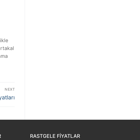
ikle
rtakal
lama
NEXT
atları
R
RASTGELE FIYATLAR