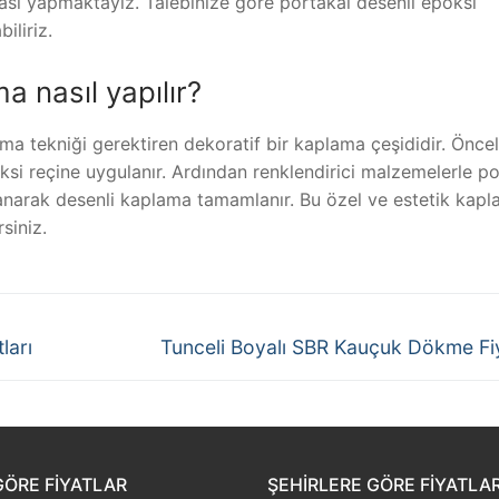
ası yapmaktayız. Talebinize göre portakal desenli epoksi
iliriz.
a nasıl yapılır?
ma tekniği gerektiren dekoratif bir kaplama çeşididir. Öncel
ksi reçine uygulanır. Ardından renklendirici malzemelerle po
ulanarak desenli kaplama tamamlanır. Bu özel ve estetik kap
siniz.
Next
ları
Tunceli Boyalı SBR Kauçuk Dökme Fiy
post:
GÖRE FIYATLAR
ŞEHIRLERE GÖRE FIYATLA