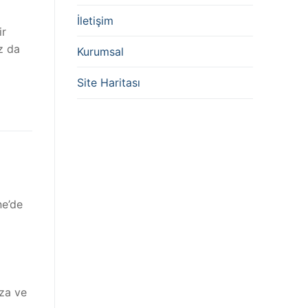
İletişim
ir
ız da
Kurumsal
Site Haritası
ne’de
ıza ve