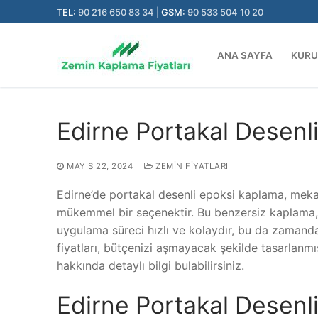
İçeriğe
TEL:
90 216 650 83 34
| GSM:
90 533 504 10 20
atla
ANA SAYFA
KUR
Edirne Portakal Desenli
MAYIS 22, 2024
ZEMIN FIYATLARI
Edirne’de portakal desenli epoksi kaplama, mek
mükemmel bir seçenektir. Bu benzersiz kaplama, d
uygulama süreci hızlı ve kolaydır, bu da zamanda
fiyatları, bütçenizi aşmayacak şekilde tasarlanmı
hakkında detaylı bilgi bulabilirsiniz.
Edirne Portakal Desenl